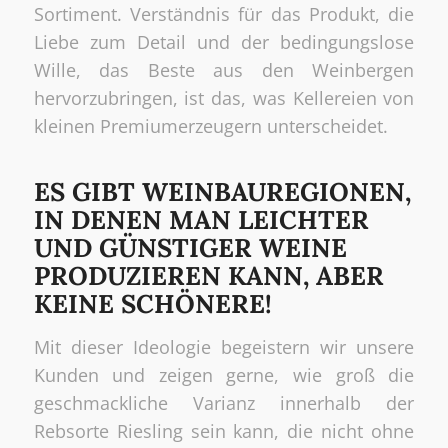
Sortiment. Verständnis für das Produkt, die
Liebe zum Detail und der bedingungslose
Wille, das Beste aus den Weinbergen
hervorzubringen, ist das, was Kellereien von
kleinen Premiumerzeugern unterscheidet.
ES GIBT WEINBAUREGIONEN,
IN DENEN MAN LEICHTER
UND GÜNSTIGER WEINE
PRODUZIEREN KANN, ABER
KEINE SCHÖNERE!
Mit dieser Ideologie begeistern wir unsere
Kunden und zeigen gerne, wie groß die
geschmackliche Varianz innerhalb der
Rebsorte Riesling sein kann, die nicht ohne