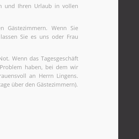
 und Ihren Urlaub in vollen
ren Gästezimmern. Wenn Sie
 lassen Sie es uns oder Frau
r Not. Wenn das Tagesgeschäft
 Problem haben, bei dem wir
rauensvoll an Herrn Lingens.
Etage über den Gästezimmern).