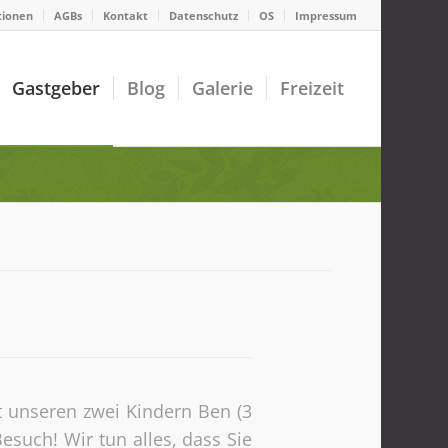
tionen
AGBs
Kontakt
Datenschutz
OS
Impressum
Gastgeber
Blog
Galerie
Freizeit
t unseren zwei Kindern Ben (3
Besuch! Wir tun alles, dass Sie